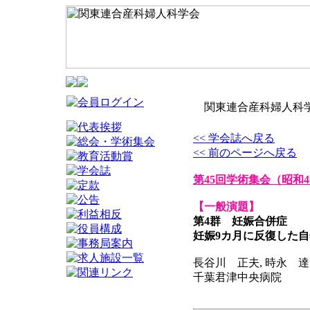
関東連合産科婦人科学
<< 学会誌へ戻る
<< 前のページへ戻る
第45回学術集会
（昭和4
【一般演題】
第4群 妊娠合併症
妊娠9カ月に反復した自
長谷川 正夫, 時永 達
千葉君津中央病院