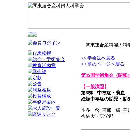
関東連合産科婦人科学
<< 学会誌へ戻る
<< 前のページへ戻る
第45回学術集会
（昭和4
【一般演題】
第6群 中毒症・貧血
妊娠中毒症の胎児・胎
本多 啓, 阿部 穣, 笹
杏林大学医学部