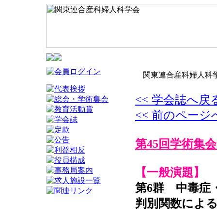
関東連合産科婦人科学
<< 学会誌へ戻
<< 前のページ
第45回学術集会
【一般演題】
第6群 中毒症
判別関数によ