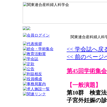
関東連合産科婦人科学
<< 学会誌へ戻
<< 前のページ
第45回学術集会
【一般演題】
第10群 検査法
子宮外妊娠の診断と