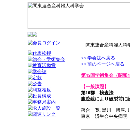
関東連合産科婦人科学
<< 学会誌へ戻る
<< 前のページへ戻る
第45回学術集会
（昭和4
【一般演題】
第10群 検査法
腹腔鏡により破裂前に
落合 寛, 黒川 博厚,
東京 済生会中央病院