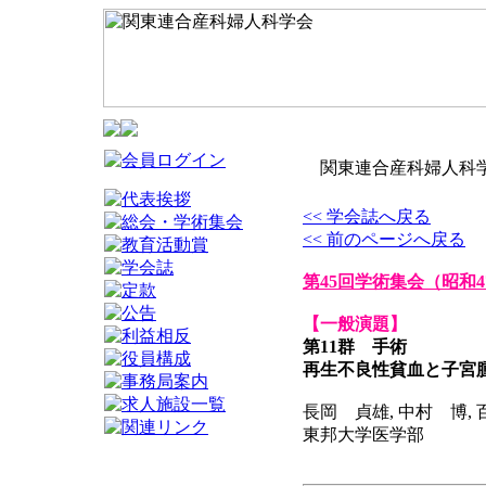
関東連合産科婦人科学
<< 学会誌へ戻る
<< 前のページへ戻る
第45回学術集会
（昭和4
【一般演題】
第11群 手術
再生不良性貧血と子宮
長岡 貞雄, 中村 博,
東邦大学医学部