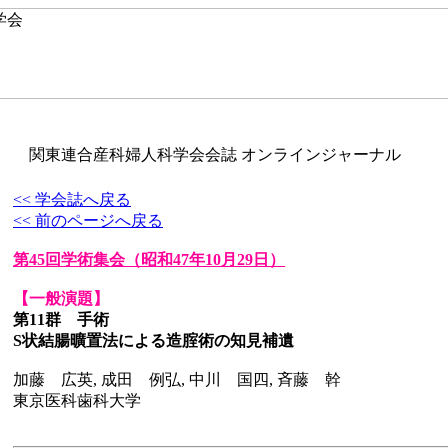
関東連合産科婦人科学会会誌 オンラインジャーナル
<< 学会誌へ戻る
<< 前のページへ戻る
第45回学術集会
（昭和47年10月29日）
【一般演題】
第11群 手術
S状結腸曠置法による造腟術の知見補遺
加藤 広英, 成田 例弘, 中川 国四, 斉藤 幹
東京医科歯科大学