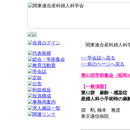
関東連合産科婦人科学
<< 学会誌へ戻る
<< 前のページへ戻る
第45回学術集会
（昭和4
【一般演題】
第12群 麻酔・感染症
産婦人科小手術時の麻
淵 勲, 楠本 雅彦
東京逓信病院