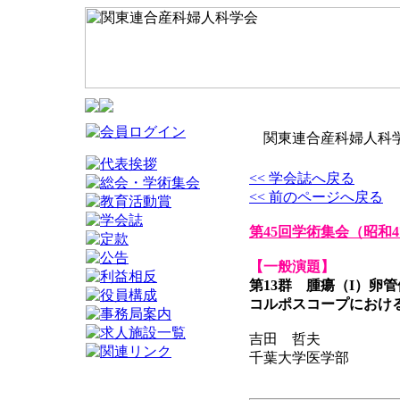
関東連合産科婦人科学
<< 学会誌へ戻る
<< 前のページへ戻る
第45回学術集会
（昭和4
【一般演題】
第13群 腫瘍（I）卵管
コルポスコープにおけ
吉田 哲夫
千葉大学医学部