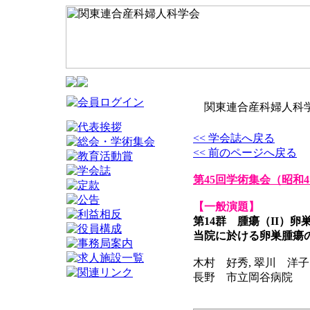
関東連合産科婦人科学
<< 学会誌へ戻る
<< 前のページへ戻る
第45回学術集会
（昭和4
【一般演題】
第14群 腫瘍（II）卵
当院に於ける卵巣腫瘍
木村 好秀, 翠川 洋子
長野 市立岡谷病院