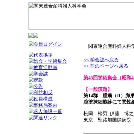
関東連合産科婦人科学
<< 学会誌へ戻る
<< 前のページへ戻る
第45回学術集会
（昭和4
【一般演題】
第14群 腫瘍（II）卵
腟塗抹細胞診にて悪性
松岡 松男, 伊藤 博之
東京 聖路加国際病院