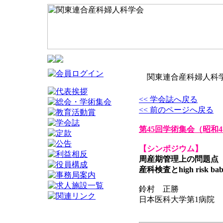
関東連合産科婦人科学
<< 学会誌へ戻る
<< 前のページへ戻る
第45回学術集会
（昭和4
【シンポジウム】
周産期管理上の問題点
産科検査とhigh risk bab
鈴村 正勝
日本医科大学第1病院