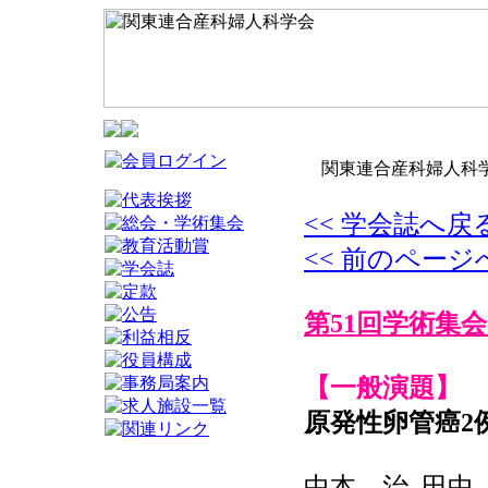
関東連合産科婦人科学
<< 学会誌へ戻
<< 前のページ
第51回学術集会
【一般演題】
原発性卵管癌2
中本 治, 田中