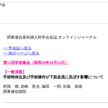
関東連合産科婦人科学会会誌 オンラインジャーナル
<< 学会誌へ戻る
<< 前のページへ戻る
第51回学術集会
（昭和50年10月12日）
【一般演題】
手術時体位及び手術操作が下肢血流に及ぼす影響について
村国 穣, 岩崎 哲夫, 塚田 一郎, 街風 喜雄
関東逓信病院