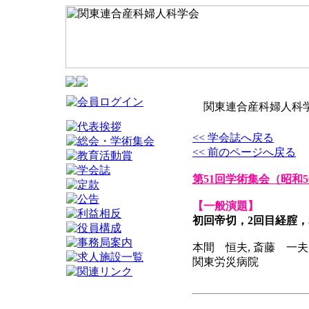
関東連合産科婦人科学
<< 学会誌へ戻る
<< 前のページへ戻る
第51回学術集会
（昭和5
【一般演題】
初回帝切，2回目経腟，
本間 恒夫, 斎藤 一夫
関東労災病院