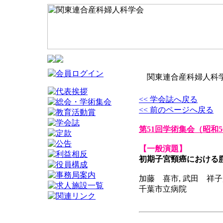
関東連合産科婦人科学
<< 学会誌へ戻る
<< 前のページへ戻る
第51回学術集会
（昭和5
【一般演題】
初期子宮頸癌における
加藤 喜市, 武田 祥子
千葉市立病院