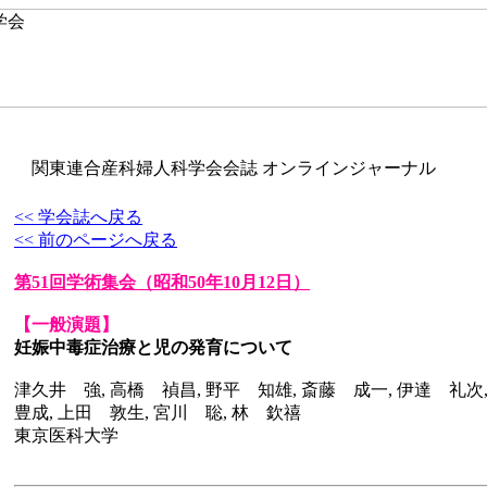
関東連合産科婦人科学会会誌 オンラインジャーナル
<< 学会誌へ戻る
<< 前のページへ戻る
第51回学術集会
（昭和50年10月12日）
【一般演題】
妊娠中毒症治療と児の発育について
津久井 強, 高橋 禎昌, 野平 知雄, 斎藤 成一, 伊達 礼次
豊成, 上田 敦生, 宮川 聡, 林 欽禧
東京医科大学