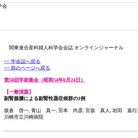
関東連合産科婦人科学会会誌 オンラインジャーナル
<< 学会誌へ戻る
<< 前のページへ戻る
第58回学術集会
（昭和54年6月24日）
【一般演題】
副腎腺腫による副腎性器症候群の1例
坂倉 啓一, 青山 真一, 宮本 尚彦, 宮坂 真人, 岩田 嘉行
川崎市立川崎病院