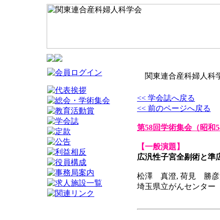
関東連合産科婦人科学
<< 学会誌へ戻る
<< 前のページへ戻る
第58回学術集会
（昭和5
【一般演題】
広汎性子宮全剔術と準
松澤 真澄, 荷見 勝彦
埼玉県立がんセンター