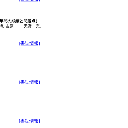
10年間の成績と問題点）
, 吉原 一, 天野 完,
[書誌情報]
[書誌情報]
[書誌情報]