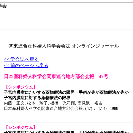
関東連合産科婦人科学会会誌 オンラインジャーナル
<< 学会誌へ戻る
<< 前のページへ戻る
日本産科婦人科学会関東連合地方部会会報 47号
【シンポジウム】
子宮内膜症にたいする薬物療法の限界―手術が先か薬物療法が先か
子宮内膜症に対する薬物療法の限界
内藤 正文, 松本 玲子, 板橋 光司郎, 高見沢 裕吉
日本産科婦人科学会関東連合地方部会会報, (47)： 47-47, 1988
【シンポジウム】
子宮内膜症にたいする薬物療法の限界―手術が先か薬物療法が先か