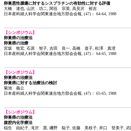
卵巣悪性腫瘍に対するシスプラチンの有効性に対する評価
大橋 達也, 山沢 功二, 関谷 宗英, 高見沢 裕吉
日本産科婦人科学会関東連合地方部会会報, (47)： 64-64, 1988
【シンポジウム】
卵巣癌の治療法
卵巣癌の治療
宮坂 牧宏, 石原 智子, 吉田 良一, 高橋 道子, 松澤 真澄
日本産科婦人科学会関東連合地方部会会報, (47)： 64-65, 1988
【シンポジウム】
卵巣癌の治療法
卵巣癌に対する治療法の検討
菊池 義公
日本産科婦人科学会関東連合地方部会会報, (47)： 65-65, 1988
【シンポジウム】
卵巣癌の治療法
腹腔内化学療法
稲生 由紀子, 滝沢 憲, 磯野 聡子, 佐藤 美枝子, 井口 登美子, 