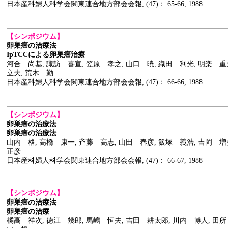
日本産科婦人科学会関東連合地方部会会報, (47)： 65-66, 1988
【シンポジウム】
卵巣癌の治療法
IpTCCによる卵巣癌治療
河合 尚基, 諏訪 喜宣, 笠原 孝之, 山口 暁, 織田 利光, 明楽 
立夫, 荒木 勤
日本産科婦人科学会関東連合地方部会会報, (47)： 66-66, 1988
【シンポジウム】
卵巣癌の治療法
卵巣癌の治療法
山内 格, 高橋 康一, 斉藤 高志, 山田 春彦, 飯塚 義浩, 吉岡 
正彦
日本産科婦人科学会関東連合地方部会会報, (47)： 66-67, 1988
【シンポジウム】
卵巣癌の治療法
卵巣癌の治療
橘高 祥次, 徳江 幾郎, 馬嶋 恒夫, 吉田 耕太郎, 川内 博人, 田所