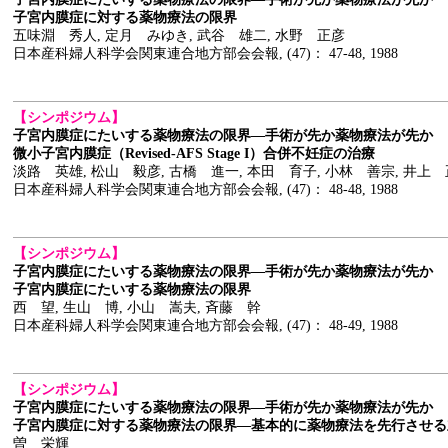
子宮内膜症に対する薬物療法の限界
五味淵 秀人, 定月 みゆき, 武谷 雄二, 水野 正彦
日本産科婦人科学会関東連合地方部会会報, (47)： 47-48, 1988
【シンポジウム】
子宮内膜症にたいする薬物療法の限界―手術が先か薬物療法が先か
微小子宮内膜症（Revised-AFS Stage I）合併不妊症の治療
淡路 英雄, 松山 毅彦, 古橋 進一, 本田 育子, 小林 善宗, 井上 
日本産科婦人科学会関東連合地方部会会報, (47)： 48-48, 1988
【シンポジウム】
子宮内膜症にたいする薬物療法の限界―手術が先か薬物療法が先か
子宮内膜症にたいする薬物療法の限界
西 望, 生山 博, 小山 嵩夫, 斉藤 幹
日本産科婦人科学会関東連合地方部会会報, (47)： 48-49, 1988
【シンポジウム】
子宮内膜症にたいする薬物療法の限界―手術が先か薬物療法が先か
子宮内膜症に対する薬物療法の限界―基本的に薬物療法を先行させる
曽 栄輝