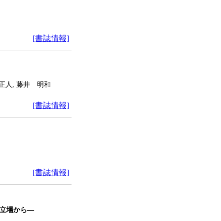
[書誌情報]
正人, 藤井 明和
[書誌情報]
[書誌情報]
立場から―