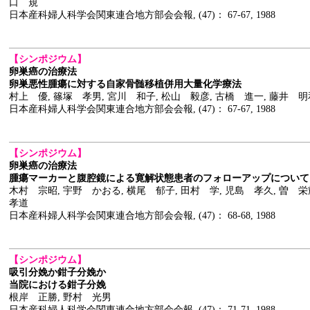
口 規
日本産科婦人科学会関東連合地方部会会報, (47)： 67-67, 1988
【シンポジウム】
卵巣癌の治療法
卵巣悪性腫瘍に対する自家骨髄移植併用大量化学療法
村上 優, 篠塚 孝男, 宮川 和子, 松山 毅彦, 古橋 進一, 藤井 明
日本産科婦人科学会関東連合地方部会会報, (47)： 67-67, 1988
【シンポジウム】
卵巣癌の治療法
腫瘍マーカーと腹腔鏡による寛解状態患者のフォローアップについて
木村 宗昭, 宇野 かおる, 横尾 郁子, 田村 学, 児島 孝久, 曽 
孝道
日本産科婦人科学会関東連合地方部会会報, (47)： 68-68, 1988
【シンポジウム】
吸引分娩か鉗子分娩か
当院における鉗子分娩
根岸 正勝, 野村 光男
日本産科婦人科学会関東連合地方部会会報, (47)： 71-71, 1988