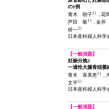
の1例
1）
青木 朝子
, 
1）
芦田 敬
, 金井
3）
研一
日本産科婦人科学会関東連
【一般演題】
妊娠分娩2
一過性大腿骨頭萎
1）
青木 喜美恵
,
2）
文平
日本産科婦人科学会関東連
【一般演題】