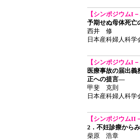
【シンポジウムI－
予期せぬ母体死亡
西井 修
日本産科婦人科学会関東連
【シンポジウムI－
医療事故の届出義
正への提言―
甲斐 克則
日本産科婦人科学会関東連
【シンポジウムII
2．不妊診療から
柴原 浩章