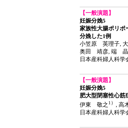
【一般演題】
妊娠分娩5
家族性大腸ポリポ
分娩した1例
小笠原 英理子, 大
奥田 靖彦, 端 晶
日本産科婦人科学会関東連
【一般演題】
妊娠分娩5
肥大型閉塞性心筋
1）
伊東 敬之
, 
日本産科婦人科学会関東連