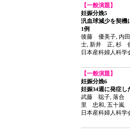
【一般演題】
妊娠分娩5
汎血球減少を契機
1例
後藤 優美子, 内田
士, 新井 正, 杉 
日本産科婦人科学会関東連
【一般演題】
妊娠分娩6
妊娠34週に発症
武藤 聡子, 落合 
里 忠和, 五十嵐 
日本産科婦人科学会関東連