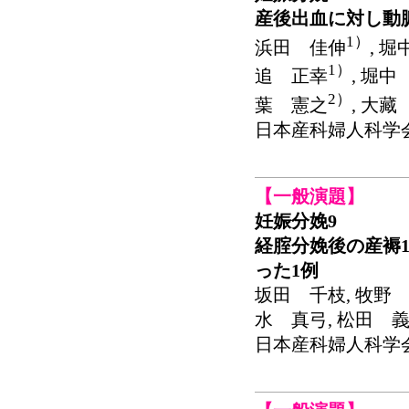
産後出血に対し動
1）
浜田 佳伸
, 
1）
追 正幸
, 堀中
2）
葉 憲之
, 大藏
日本産科婦人科学会関東連
【一般演題】
妊娠分娩9
経腟分娩後の産褥
った1例
坂田 千枝, 牧野 
水 真弓, 松田 義
日本産科婦人科学会関東連