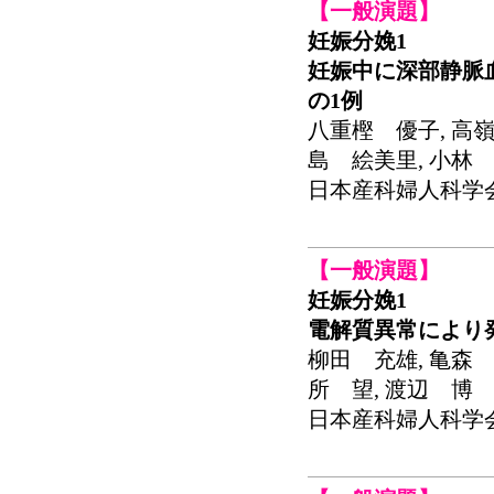
【一般演題】
妊娠分娩1
妊娠中に深部静脈血
の1例
八重樫 優子, 高嶺
島 絵美里, 小林
日本産科婦人科学会関東連
【一般演題】
妊娠分娩1
電解質異常により
柳田 充雄, 亀森 
所 望, 渡辺 博
日本産科婦人科学会関東連