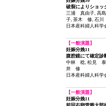
妊娠分娩10
破裂によりショッ
三浦 真由子, 高島
子, 茶木 修, 石
日本産科婦人科学会関東連
【一般演題】
妊娠分娩11
腹腔鏡にて確定診
中林 稔, 松見 泰
井 修
日本産科婦人科学会関東連
【一般演題】
妊娠分娩11
前回右卵管膨大部