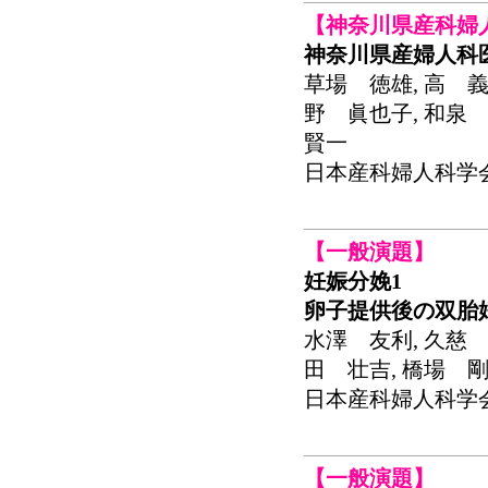
【神奈川県産科婦
神奈川県産婦人科
草場 徳雄, 高 義
野 眞也子, 和泉 
賢一
日本産科婦人科学会関東連
【一般演題】
妊娠分娩1
卵子提供後の双胎
水澤 友利, 久慈 
田 壮吉, 橋場 剛
日本産科婦人科学会関東連
【一般演題】