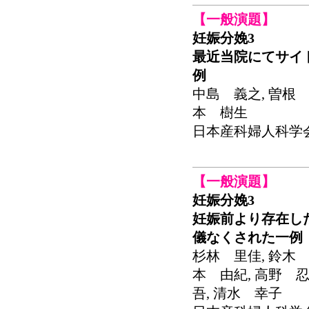
【一般演題】
妊娠分娩3
最近当院にてサイ
例
中島 義之, 曽根 
本 樹生
日本産科婦人科学会関東連
【一般演題】
妊娠分娩3
妊娠前より存在し
儀なくされた一例
杉林 里佳, 鈴木 
本 由紀, 高野 忍
吾, 清水 幸子