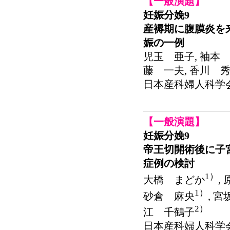
【一般演題】
妊娠分娩9
産褥期に腹膜炎を
娠の一例
児玉 亜子, 袖本 
藤 一夫, 香川 
日本産科婦人科学会関東連
【一般演題】
妊娠分娩9
帝王切開術後に子
症例の検討
1）
大橋 まどか
,
1）
砂倉 麻央
, 
2）
江 千鶴子
日本産科婦人科学会関東連