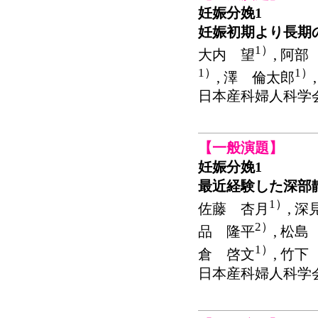
妊娠分娩1
妊娠初期より長期
1）
大内 望
, 阿部
1）
1）
, 澤 倫太郎
日本産科婦人科学会関東連
【一般演題】
妊娠分娩1
最近経験した深部
1）
佐藤 杏月
, 
2）
品 隆平
, 松島
1）
倉 啓文
, 竹下
日本産科婦人科学会関東連