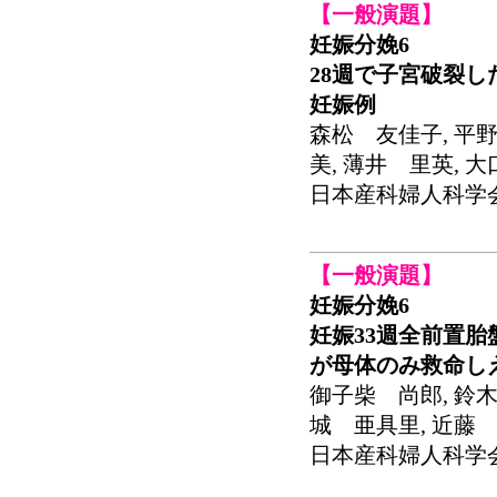
【一般演題】
妊娠分娩6
28週で子宮破裂した
妊娠例
森松 友佳子, 平野
美, 薄井 里英, 
日本産科婦人科学会関東連
【一般演題】
妊娠分娩6
妊娠33週全前置
が母体のみ救命し
御子柴 尚郎, 鈴木
城 亜具里, 近藤 
日本産科婦人科学会関東連