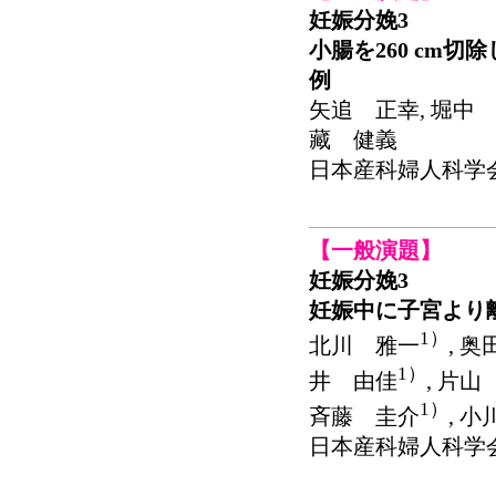
妊娠分娩3
小腸を260 cm
例
矢追 正幸, 堀中 
藏 健義
日本産科婦人科学会関東連
【一般演題】
妊娠分娩3
妊娠中に子宮より
1）
北川 雅一
, 
1）
井 由佳
, 片山
1）
斉藤 圭介
, 
日本産科婦人科学会関東連