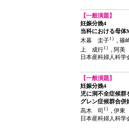
【一般演題】
妊娠分娩4
当科における母体M
1）
木暮 圭子
, 
1）
上 成行
, 阿美
日本産科婦人科学会関東連
【一般演題】
妊娠分娩4
児に洞不全症候群
グレン症候群合併
1）
高木 司
, 伊東
日本産科婦人科学会関東連