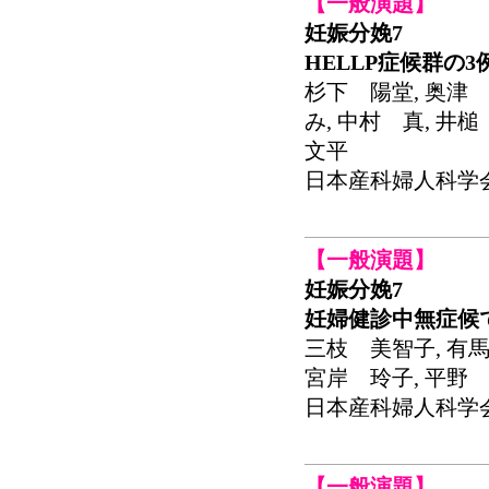
【一般演題】
妊娠分娩7
HELLP症候群の3
杉下 陽堂, 奥津 
み, 中村 真, 井
文平
日本産科婦人科学会関東連
【一般演題】
妊娠分娩7
妊婦健診中無症候
三枝 美智子, 有馬
宮岸 玲子, 平野 
日本産科婦人科学会関東連
【一般演題】