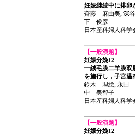
妊娠継続中に排卵
齋藤 麻由美, 深谷
下 俊彦
日本産科婦人科学会関東連
【一般演題】
妊娠分娩12
一絨毛膜二羊膜双胎
を施行し，子宮温
鈴木 理絵, 永田 
中 美智子
日本産科婦人科学会関東連
【一般演題】
妊娠分娩12