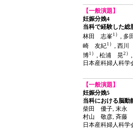
【一般演題】
妊娠分娩4
当科で経験した総
1）
林田 志峯
, 
1）
崎 友紀
, 西川
1）
2）
博
, 松浦 晃
日本産科婦人科学会関東連
【一般演題】
妊娠分娩5
当科における脳動
柴田 優子, 末永 
村山 敬彦, 斉藤 
日本産科婦人科学会関東連