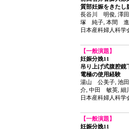
質部妊娠をきたし
長谷川 明俊, 澤田
塚 純子, 本間 進
日本産科婦人科学会関東連
【一般演題】
妊娠分娩11
吊り上げ式腹腔鏡
電極の使用経験
湯山 公美子, 池田
介, 中田 敏英, 
日本産科婦人科学会関東連
【一般演題】
妊娠分娩11