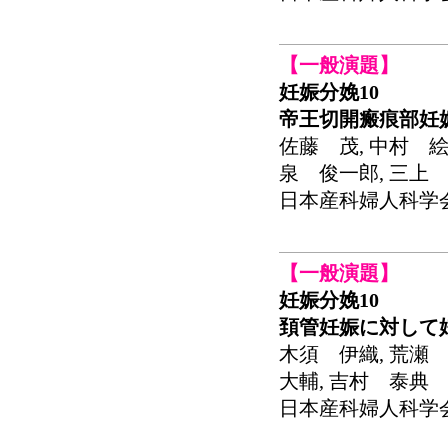
【一般演題】
妊娠分娩10
帝王切開瘢痕部妊
佐藤 茂, 中村 絵
泉 俊一郎, 三上
日本産科婦人科学会関東連
【一般演題】
妊娠分娩10
頚管妊娠に対して
木須 伊織, 荒瀬 
大輔, 吉村 泰典
日本産科婦人科学会関東連