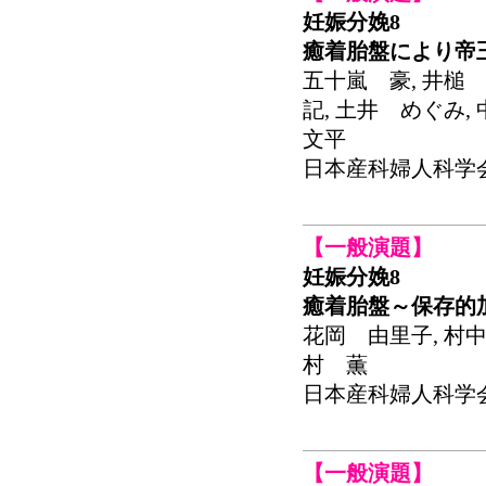
妊娠分娩8
癒着胎盤により帝
五十嵐 豪, 井槌 
記, 土井 めぐみ,
文平
日本産科婦人科学会関東連
【一般演題】
妊娠分娩8
癒着胎盤～保存的
花岡 由里子, 村中
村 薫
日本産科婦人科学会関東連
【一般演題】