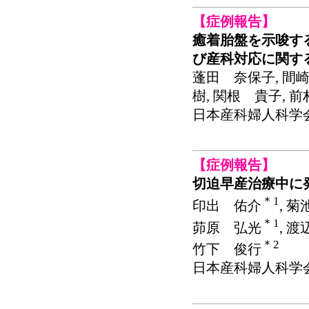
【症例報告】
癒着胎盤を示唆す
び産科対応に関す
蓬田 奈保子, 間崎
樹, 関根 貴子, 
日本産科婦人科学会関東連
【症例報告】
切迫早産治療中に
＊1
印出 佑介
, 
＊1
茆原 弘光
, 
＊2
竹下 俊行
日本産科婦人科学会関東連