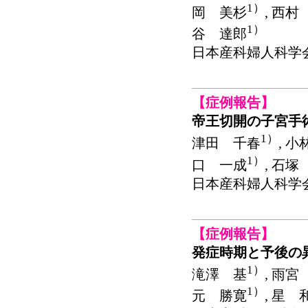
1）
岡 美杉
, 西村
1）
谷 達郎
日本産科婦人科学会関東連
【症例報告】
帝王切開の子宮手
1）
津田 千春
, 
1）
口 一成
, 石塚
日本産科婦人科学会関東連
【症例報告】
発症時期と予後の
1）
滝澤 基
, 雨宮
1）
元 勝寛
, 星 