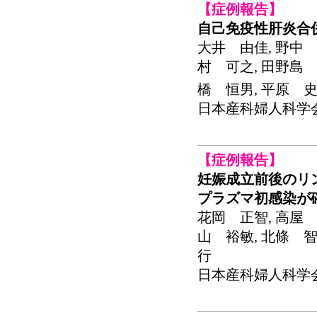
【症例報告】
自己免疫性肝炎合
大井 由佳, 野中 
村 可之, 田野島 
橋 恒男, 平原 
日本産科婦人科学会関東連
【症例報告】
妊娠成立前後のリ
プラズマ初感染が
花岡 正智, 高屋 
山 裕敏, 北條 智
行
日本産科婦人科学会関東連