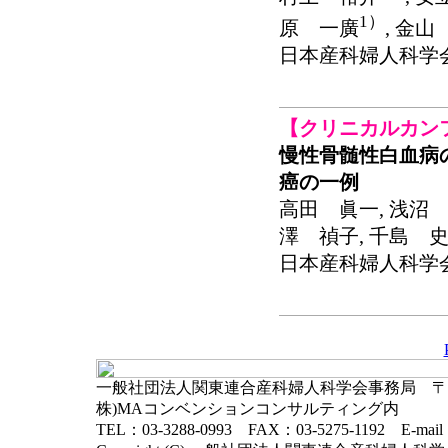
1）
原 一廣
, 金山
日本産科婦人科学会関東連
【クリニカルカン
慢性骨髄性白血病
癌の一例
高田 眞一, 浅沼 
澤 禎子, 千島 史
日本産科婦人科学会関東連
一般社団法人関東連合産科婦人科学会事務局 〒102-
株)MAコンベンションコンサルティング内
TEL：03-3288-0993 FAX：03-5275-1192 E-mai