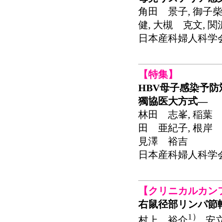
角田 景子, 御子柴
健, 大槻 克文, 
日本産科婦人科学会関東連
【特集】
HBV母子感染予
獨協医大方式―
林田 志峯, 稲葉 
田 亜紀子, 根岸 
見澤 裕吉
日本産科婦人科学会関東連
【クリニカルカン
右鼠径部リンパ節
1）
村上 裕介
, 