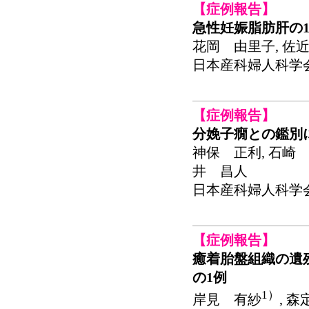
【症例報告】
急性妊娠脂肪肝の
花岡 由里子, 佐近
日本産科婦人科学会関東連
【症例報告】
分娩子癇との鑑別
神保 正利, 石崎 
井 昌人
日本産科婦人科学会関東連
【症例報告】
癒着胎盤組織の遺
の1例
1）
岸見 有紗
, 