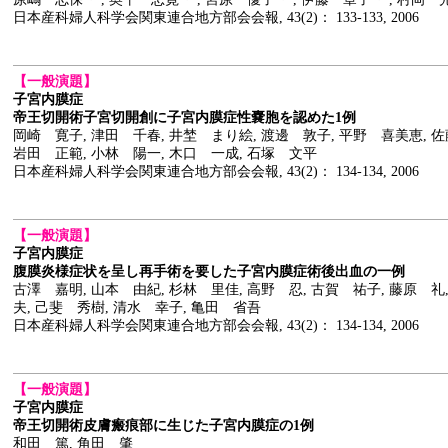
日本産科婦人科学会関東連合地方部会会報, 43(2)： 133-133, 2006
【一般演題】
子宮内膜症
帝王切開術子宮切開創に子宮内膜症性嚢胞を認めた1例
岡崎 寛子, 津田 千春, 井埜 まり絵, 渡邊 敦子, 平野 喜美恵, 佐
岩田 正範, 小林 陽一, 木口 一成, 石塚 文平
日本産科婦人科学会関東連合地方部会会報, 43(2)： 134-134, 2006
【一般演題】
子宮内膜症
腹膜炎様症状を呈し再手術を要した子宮内膜症術後出血の一例
古澤 嘉明, 山本 由紀, 杉林 里佳, 高野 忍, 古賀 祐子, 藤原 礼
夫, 己斐 秀樹, 清水 幸子, 亀田 省吾
日本産科婦人科学会関東連合地方部会会報, 43(2)： 134-134, 2006
【一般演題】
子宮内膜症
帝王切開術皮膚瘢痕部に生じた子宮内膜症の1例
和田 篤, 角田 肇