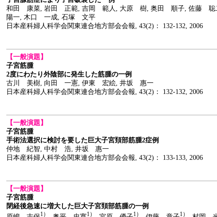
和田 康菜, 岩田 正範, 吉岡 範人, 大原 樹, 奥田 順子, 佐藤 
陽一, 木口 一成, 石塚 文平
日本産科婦人科学会関東連合地方部会会報, 43(2)： 132-132, 2006
【一般演題】
子宮筋腫
2度にわたり外陰部に発生した筋腫の一例
古川 美樹, 向田 一憲, 伊東 宏絵, 井坂 惠一
日本産科婦人科学会関東連合地方部会会報, 43(2)： 132-132, 2006
【一般演題】
子宮筋腫
手術法選択に検討を要した巨大子宮頚部筋腫2症例
仲地 紀智, 中村 浩, 井坂 惠一
日本産科婦人科学会関東連合地方部会会報, 43(2)： 133-133, 2006
【一般演題】
子宮筋腫
閉経後急速に増大した巨大子宮頚部筋腫の一例
1）
1）
1）
1）
原嶋 志保
, 奥平 忠寛
, 宮原 優子
, 伊藤 章子
, 村岡 