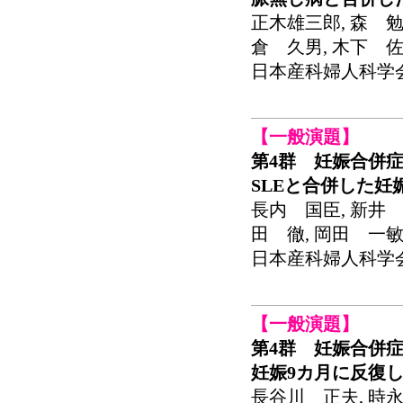
正木雄三郎, 森 勉
倉 久男, 木下 
日本産科婦人科学会関東
【一般演題】
第4群 妊娠合併
SLEと合併した妊
長内 国臣, 新井 
田 徹, 岡田 一敏
日本産科婦人科学会関東
【一般演題】
第4群 妊娠合併
妊娠9カ月に反復
長谷川 正夫, 時