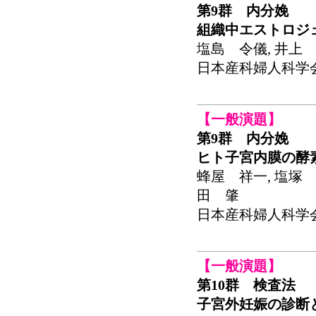
第9群 内分娩
組織中エストロジ
塩島 令儀, 井上 
日本産科婦人科学会関東
【一般演題】
第9群 内分娩
ヒト子宮内膜の酵
蜂屋 祥一, 塩塚 
田 肇
日本産科婦人科学会関東
【一般演題】
第10群 検査法
子宮外妊娠の診断とLa