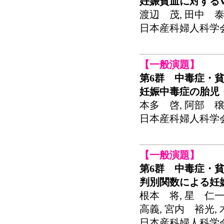
妊娠貧血に対するVi
渡辺 茂, 田中 泰
日本産科婦人科学会関東
【一般演題】
第6群 中毒症・
妊娠中毒症の胎児
本多 啓, 阿部 穣
日本産科婦人科学会関東
【一般演題】
第6群 中毒症・
判別関数による妊
根本 将, 星 仁一
高義, 宮内 裕光,
日本産科婦人科学会関東