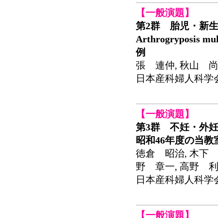
【一般演題】
第2群 胎児・新生
Arthrogryposis
例
張 連仲, 秋山 尚
日本産科婦人科学会関東
【一般演題】
第3群 不妊・外
昭和46年度の当
徳倉 昭治, 木下 
野 章一, 高野 利
日本産科婦人科学会関東
【一般演題】