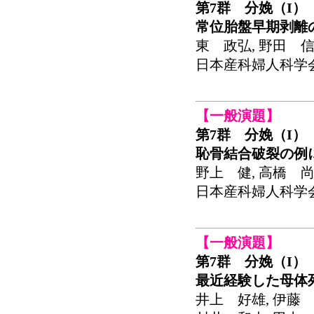
第7群 分娩（I）
常位胎盤早期剥離
東 政弘, 野田 信
日本産科婦人科学会関東
【一般演題】
第7群 分娩（I）
恥骨結合破裂の例
野上 健, 高橋 尚
日本産科婦人科学会関東
【一般演題】
第7群 分娩（I）
最近経験した母体
井上 好雄, 伊藤 