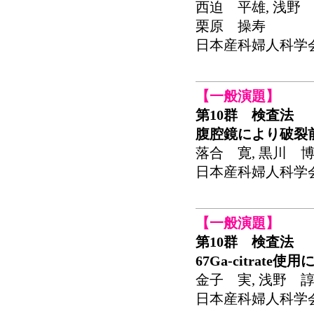
西迫 平雄, 浅野 
栗原 操寿
日本産科婦人科学会関東
【一般演題】
第10群 検査法
腹腔鏡により破裂
落合 寛, 黒川 博
日本産科婦人科学会関東
【一般演題】
第10群 検査法
67Ga-citra
金子 実, 浅野 諄
日本産科婦人科学会関東