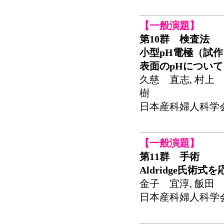
【一般演題】
第10群 検査法
小型pH電極（試
表面のpHについて
久慈 直志, 村上 
樹
日本産科婦人科学会関東
【一般演題】
第11群 手術
Aldridge氏
金子 宜淳, 飯田 
日本産科婦人科学会関東