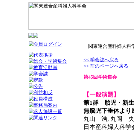
関東連合産科婦人科学
<< 学会誌へ戻る
<< 前のページへ戻る
第45回学術集会
【一般演題】
第1群 胎児・新生
無脳児下垂体より
丸山 浩, 丸岡 央
日本産科婦人科学会関東