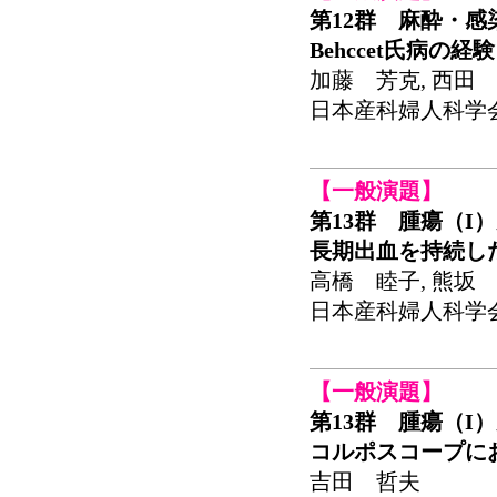
第12群 麻酔・感
Behccet氏病の経験
加藤 芳克, 西田 
日本産科婦人科学会関東
【一般演題】
第13群 腫瘍（I
長期出血を持続し
高橋 睦子, 熊坂 
日本産科婦人科学会関東
【一般演題】
第13群 腫瘍（I
コルポスコープに
吉田 哲夫