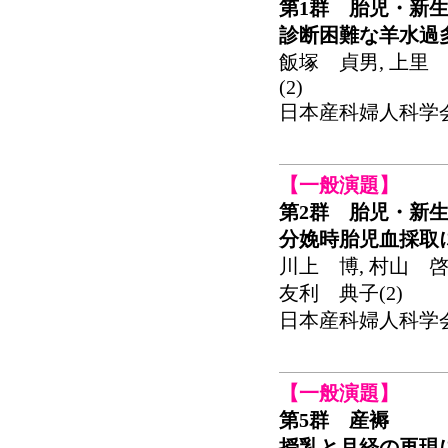
第1群 胎児・新生
診断困難な羊水過
飯塚 貞男, 上里 
(2)
日本産科婦人科学会関東
【一般演題】
第2群 胎児・新生
分娩時胎児血採取
川上 博, 村山 啓
友利 典子(2)
日本産科婦人科学会関東
【一般演題】
第5群 産褥
授乳と月経の再現