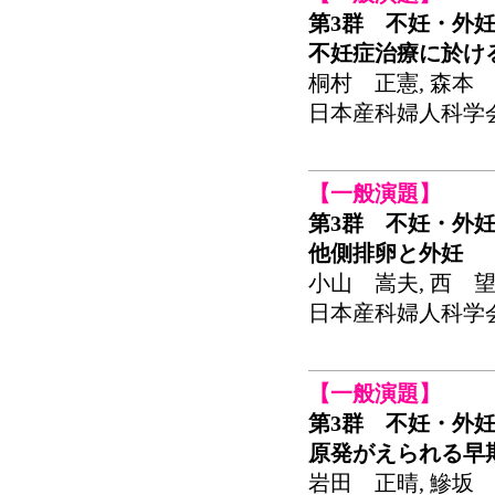
第3群 不妊・外
不妊症治療に於け
桐村 正憲, 森本 
日本産科婦人科学会関東
【一般演題】
第3群 不妊・外
他側排卵と外妊
小山 嵩夫, 西 望
日本産科婦人科学会関東
【一般演題】
第3群 不妊・外
原発がえられる早
岩田 正晴, 鰺坂 