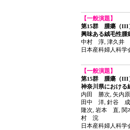
【一般演題】
第15群 腫瘍（II
興味ある絨毛性腫
中村 淳, 津久井 
日本産科婦人科学会関東
【一般演題】
第15群 腫瘍（II
神奈川県における
内田 勝次, 矢内原
田中 洋, 針谷 成
隆次, 岩本 直, 関
村 浣
日本産科婦人科学会関東