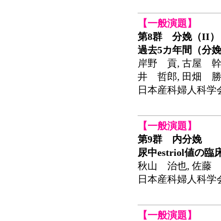
【一般演題】
第8群 分娩（II）
過去5カ年間（分娩
岸野 貢, 古屋 幹
井 哲郎, 田畑 
日本産科婦人科学会関東
【一般演題】
第9群 内分娩
尿中estriol値
秋山 治也, 佐藤 
日本産科婦人科学会関東
【一般演題】