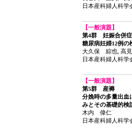
日本産科婦人科学会関東
【一般演題】
第4群 妊娠合併
糖尿病妊婦12例の
大久保 綜也, 高見
日本産科婦人科学会関東
【一般演題】
第5群 産褥
分娩時の多量出血
みとその基礎的検
木内 偉仁
日本産科婦人科学会関東