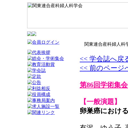
関東連合産科婦人科学
<< 学会誌へ戻
<< 前のページ
第86回学術集会
【一般演題】
卵巣癌におけ
有沢 ゆう子, 