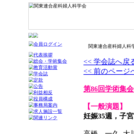
関東連合産科婦人科学
<< 学会誌へ戻
<< 前のページ
第86回学術集会
【一般演題】
妊娠35週，子
高橋 一久, 大