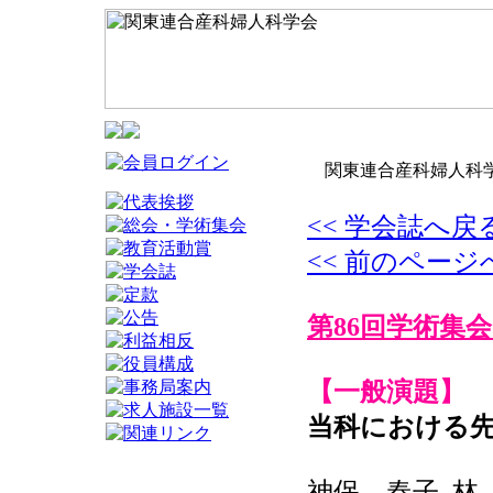
関東連合産科婦人科学
<< 学会誌へ戻
<< 前のページ
第86回学術集会
【一般演題】
当科における
神保 春子, 林 