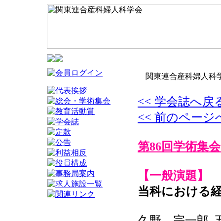
関東連合産科婦人科学
<< 学会誌へ戻
<< 前のページ
第86回学術集会
【一般演題】
当科における経
久野 宗一郎, 