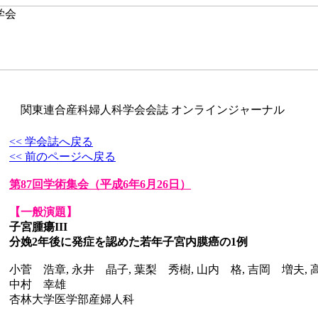
関東連合産科婦人科学会会誌 オンラインジャーナル
<< 学会誌へ戻る
<< 前のページへ戻る
第87回学術集会
（平成6年6月26日）
【一般演題】
子宮腫瘍III
分娩2年後に発症を認めた若年子宮内膜癌の1例
小菅 浩章, 永井 晶子, 葉梨 秀樹, 山内 格, 吉岡 増夫, 
中村 幸雄
杏林大学医学部産婦人科