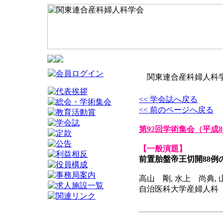
関東連合産科婦人科学
<< 学会誌へ戻る
<< 前のページへ戻る
第92回学術集会
（平成8
【一般演題】
前置胎盤帝王切開88例
高山 剛, 水上 尚典, 
自治医科大学産婦人科