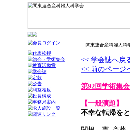
関東連合産科婦人科学
<< 学会誌へ戻
<< 前のページ
第92回学術集会
【一般演題】
不幸な転帰をと
関根 憲, 斎藤