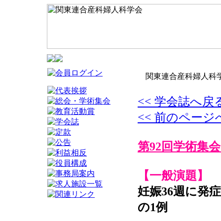
関東連合産科婦人科学
<< 学会誌へ戻
<< 前のページ
第92回学術集会
【一般演題】
妊娠36週に発
の1例