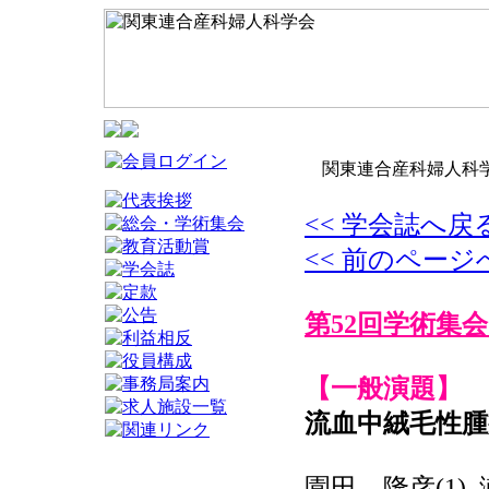
関東連合産科婦人科学
<< 学会誌へ戻
<< 前のページ
第52回学術集会
【一般演題】
流血中絨毛性腫
園田 隆彦(1),