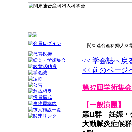
関東連合産科婦人科学
<< 学会誌へ戻
<< 前のページ
第37回学術集会
【一般演題】
第II群 妊娠
大動脈炎症候群（A