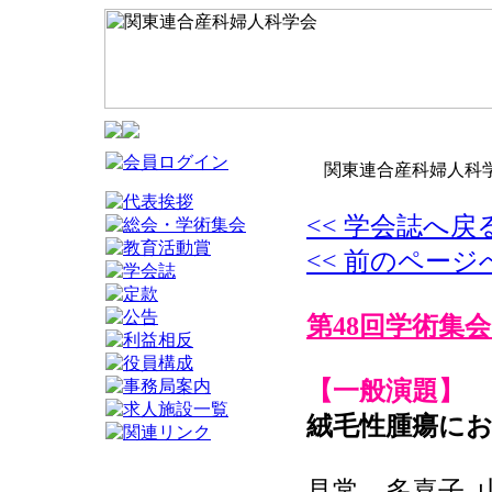
関東連合産科婦人科学
<< 学会誌へ戻
<< 前のページ
第48回学術集会
【一般演題】
絨毛性腫瘍にお
見常 多喜子, 山