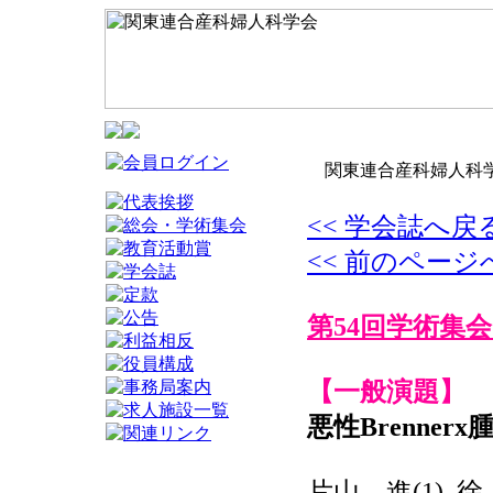
関東連合産科婦人科学
<< 学会誌へ戻
<< 前のページ
第54回学術集会
【一般演題】
悪性Brenner
片山 進(1), 徐