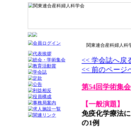
関東連合産科婦人科学
<< 学会誌へ戻
<< 前のページ
第54回学術集会
【一般演題】
免疫化学療法
の1例