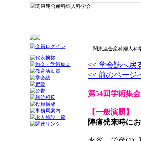
関東連合産科婦人科学
<< 学会誌へ戻
<< 前のページ
第54回学術集会
【一般演題】
陣痛発来時におけるC
水谷 栄彦(1),