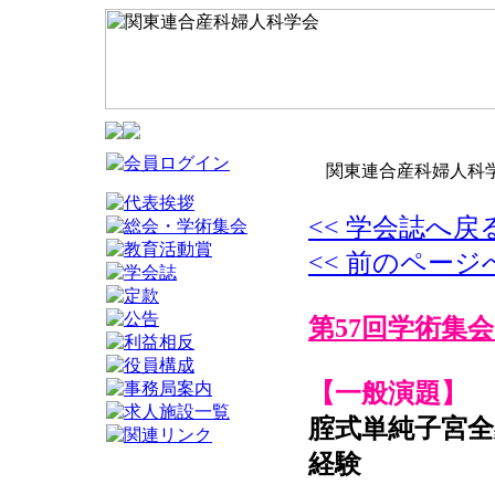
関東連合産科婦人科学
<< 学会誌へ戻
<< 前のページ
第57回学術集会
【一般演題】
腟式単純子宮全
経験