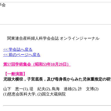
関東連合産科婦人科学会会誌 オンラインジャーナル
<< 学会誌へ戻る
<< 前のページへ戻る
第57回学術集会
（昭和53年10月29日）
【一般演題】
児頭大横径，子宮底長，及び母身長からみた児体重推定の研
山下 恵一(1), 堤 紀夫(2), 鳥海 達雄(2), 許 文博(2)
(1)慈恵会医科大学, (2)国立大蔵病院