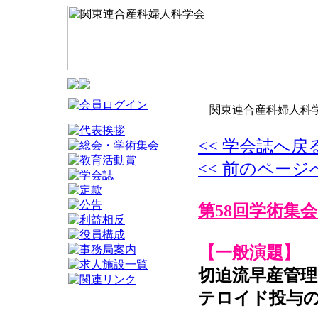
関東連合産科婦人科学
<< 学会誌へ戻
<< 前のページ
第58回学術集会
【一般演題】
切迫流早産管理
テロイド投与