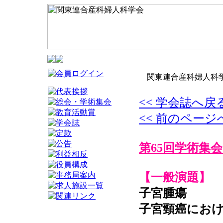
関東連合産科婦人科学
<< 学会誌へ戻
<< 前のページ
第65回学術集会
【一般演題】
子宮腫瘍
子宮頸癌におけ