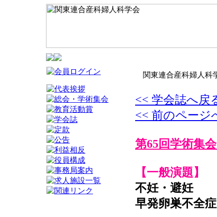
関東連合産科婦人科学
<< 学会誌へ戻
<< 前のページ
第65回学術集会
【一般演題】
不妊・避妊
早発卵巣不全