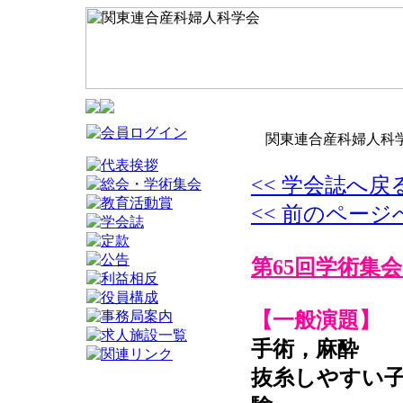
関東連合産科婦人科学
<< 学会誌へ戻
<< 前のページ
第65回学術集会
【一般演題】
手術，麻酔
抜糸しやすい