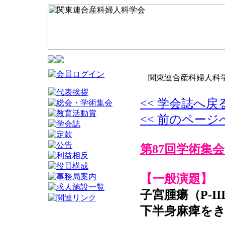
関東連合産科婦人科学
<< 学会誌へ戻
<< 前のページ
第87回学術集会
【一般演題】
子宮腫瘍（P-II
下半身麻痺をき