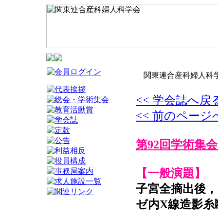
関東連合産科婦人科学
<< 学会誌へ戻
<< 前のページ
第92回学術集会
【一般演題】
子宮全摘出後，
ゼ内X線造影糸