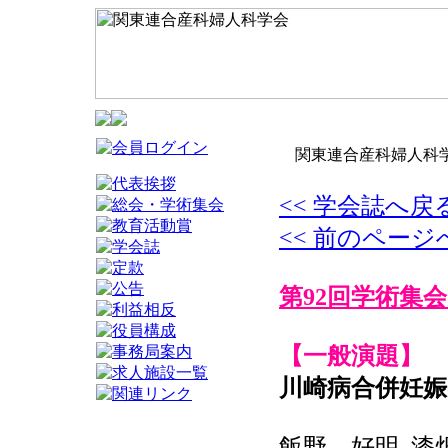
関東連合産科婦人科学
<< 学会誌へ戻
<< 前のページ
第92回学術集会
【一般演題】
川崎病合併妊娠
飯野 好明, 漆