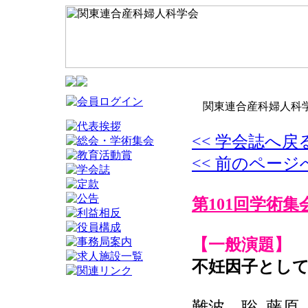
関東連合産科婦人科学
<< 学会誌へ戻
<< 前のページ
第101回学術集
【一般演題】
不妊因子として
難波 聡, 藤原