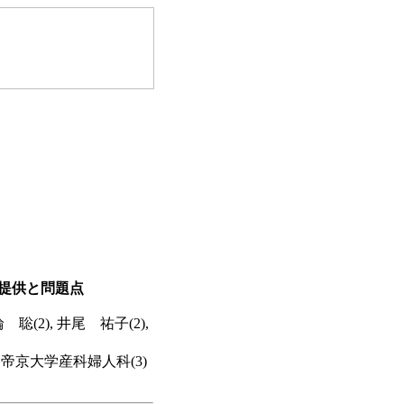
提供と問題点
 聡(2), 井尾 祐子(2),
 帝京大学産科婦人科(3)