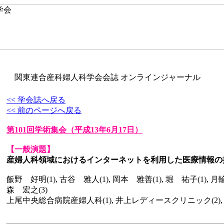
関東連合産科婦人科学会会誌 オンラインジャーナル
<< 学会誌へ戻る
<< 前のページへ戻る
第101回学術集会
（平成13年6月17日）
【一般演題】
産婦人科領域におけるインターネットを利用した医療情報の
飯野 好明(1), 古谷 雅人(1), 岡本 雅善(1), 堀 祐子(1), 月輪
森 宏之(3)
上尾中央総合病院産婦人科(1), 井上レディースクリニック(2),