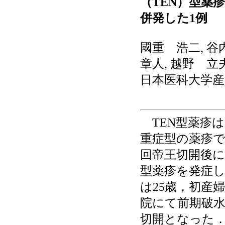
（TEN）型薬
併発した1例
國重 浩二, 谷
章人, 越野 立
日本医科大学産
TEN型薬疹
重症型の薬疹で
回帝王切開後に
型薬疹を発症
は25歳，初産婦
院にて前期破
切開となった．