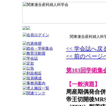
関東連合産科婦人科学
<< 学会誌へ戻
<< 前のページ
第103回学術集
【一般演題】
周産期偶発合併
帝王切開後MR