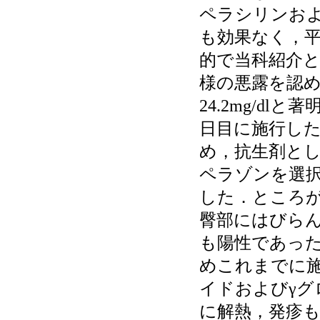
ペラシリンお
も効果なく，平
的で当科紹介と
様の悪露を認め，
24.2mg/d
日目に施行した
め，抗生剤とし
ペラゾンを選
した．ところが
臀部にはびらん面
も陽性であった
めこれまでに
イドおよびγ
に解熱，発疹